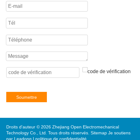
Soumettre
Droits d'auteur ©
2026
Zhejiang Open Electromechanical
Technology Co., Ltd. Tous droits réservés.
Sitemap
Je soutiens
par
Leadong
I
politique de confidentialité