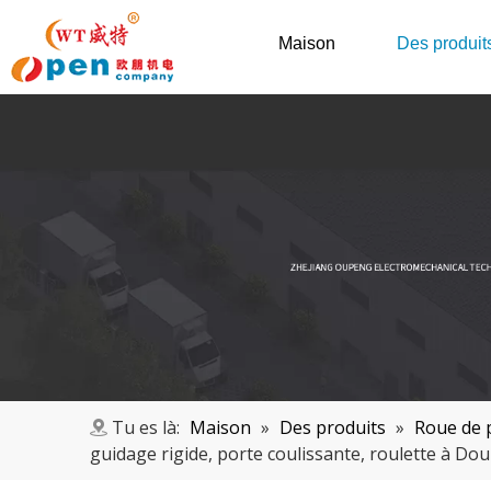
Maison
Des produit
Tu es là:
Maison
»
Des produits
»
Roue de p
guidage rigide, porte coulissante, roulette à Do