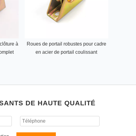
clôture à
Roues de portail robustes pour cadre
Porte cou
complet
en acier de portail coulissant
Y, por
SSANTS DE HAUTE QUALITÉ