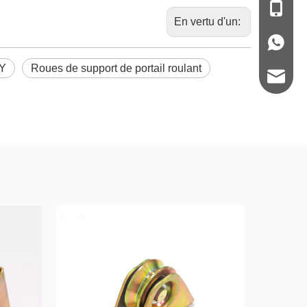
+86-139
En vertu d'un:
+86-139
 Y
Roues de support de portail roulant
sales2@z